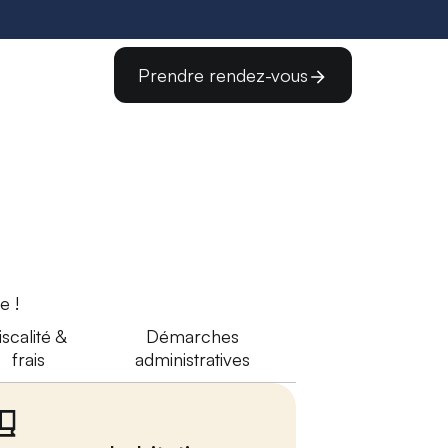
Prendre rendez-vous
e !
iscalité &
Démarches
frais
administratives