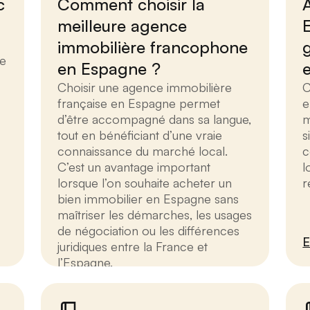
c
Comment choisir la
meilleure agence
immobilière francophone
g
se
en Espagne ?
Choisir une agence immobilière
C
française en Espagne permet
e
d’être accompagné dans sa langue,
m
tout en bénéficiant d’une vraie
s
connaissance du marché local.
c
C’est un avantage important
l
lorsque l’on souhaite acheter un
r
bien immobilier en Espagne sans
maîtriser les démarches, les usages
de négociation ou les différences
E
juridiques entre la France et
l’Espagne.
En savoir plus