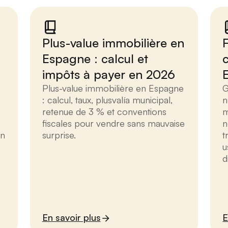
Plus-value immobilière en
Espagne : calcul et
impôts à payer en 2026
Plus-value immobilière en Espagne
G
: calcul, taux, plusvalía municipal,
n
retenue de 3 % et conventions
m
fiscales pour vendre sans mauvaise
n
on
surprise.
t
u
d
En savoir plus
E