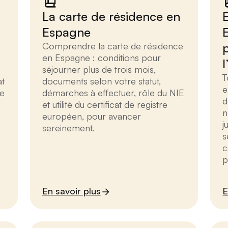
La carte de résidence en
Espagne
Comprendre la carte de résidence
en Espagne : conditions pour
séjourner plus de trois mois,
T
at
documents selon votre statut,
e
de
démarches à effectuer, rôle du NIE
d
et utilité du certificat de registre
n
européen, pour avancer
j
sereinement.
s
c
p
En savoir plus
E