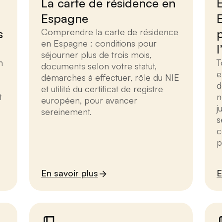
La carte de résidence en
Espagne
s
Comprendre la carte de résidence
en Espagne : conditions pour
séjourner plus de trois mois,
n
T
documents selon votre statut,
e
démarches à effectuer, rôle du NIE
d
et utilité du certificat de registre
t
n
européen, pour avancer
j
sereinement.
s
c
p
En savoir plus
E