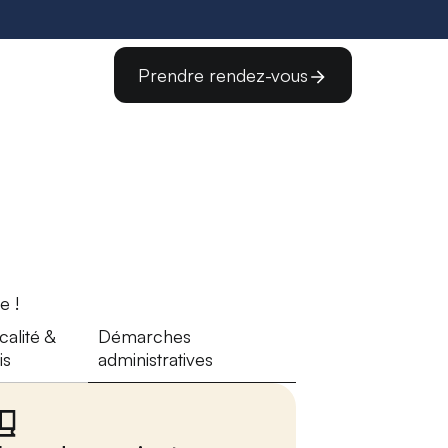
Prendre rendez-vous
e !
calité &
Démarches
is
administratives