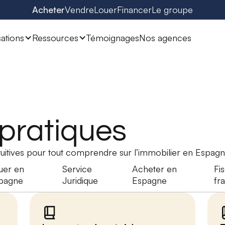
Acheter
Vendre
Louer
Financer
Le groupe
sations
Ressources
Témoignages
Nos agences
 pratiques
ntuitives pour tout comprendre sur l’immobilier en Espagn
uer en
Service
Acheter en
Fis
pagne
Juridique
Espagne
fra