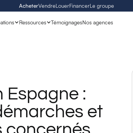
Acheter
Vendre
Louer
Financer
Le groupe
sations
Ressources
Témoignages
Nos agences
n Espagne :
 démarches et
 concernés