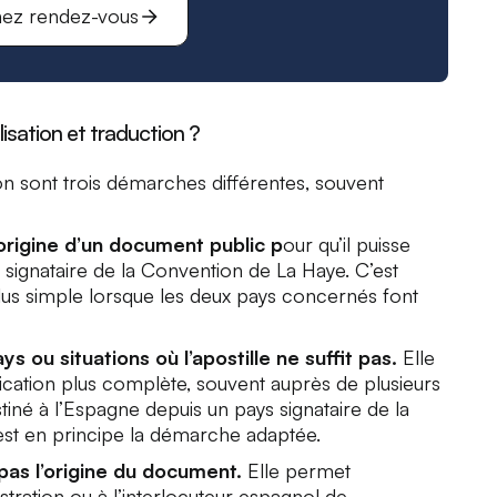
ez rendez-vous
lisation et traduction ?
ction sont trois démarches différentes, souvent
l’origine d’un document public p
our qu’il puisse
signataire de la Convention de La Haye. C’est
us simple lorsque les deux pays concernés font
s ou situations où l’apostille ne suffit pas.
Elle
ication plus complète, souvent auprès de plusieurs
iné à l’Espagne depuis un pays signataire de la
e est en principe la démarche adaptée.
e pas l’origine du document.
Elle permet
stration ou à l’interlocuteur espagnol de