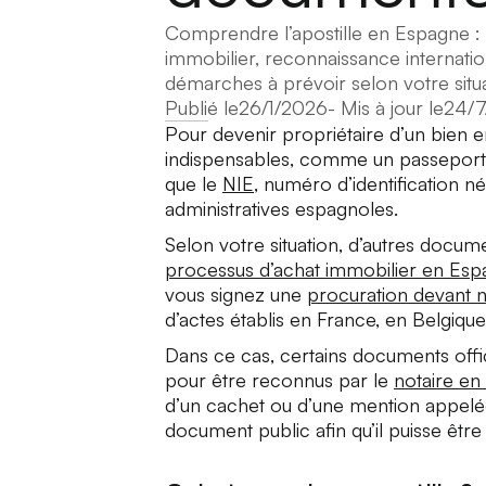
Comprendre l’apostille en Espagne : 
immobilier, reconnaissance internatio
démarches à prévoir selon votre situ
Publié le
26/1/2026
- Mis à jour le
24/7
Pour devenir propriétaire d’un bien 
indispensables, comme un passeport ou
que le
NIE
, numéro d’identification
administratives espagnoles.
Selon votre situation, d’autres docu
processus d’achat immobilier en Es
vous signez une
procuration devant n
d’actes établis en France, en Belgiqu
Dans ce cas, certains documents offici
pour être reconnus par le
notaire en
d’un cachet ou d’une mention appel
document public afin qu’il puisse être u