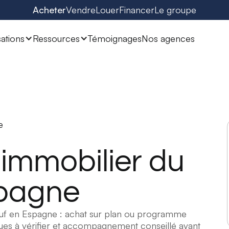
Acheter
Vendre
Louer
Financer
Le groupe
sations
Ressources
Témoignages
Nos agences
e
immobilier du
spagne
 neuf en Espagne : achat sur plan ou programme
risques à vérifier et accompagnement conseillé avant