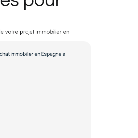
ces pour
e
de votre projet immobilier en
Si
fra
imm
Frais de n