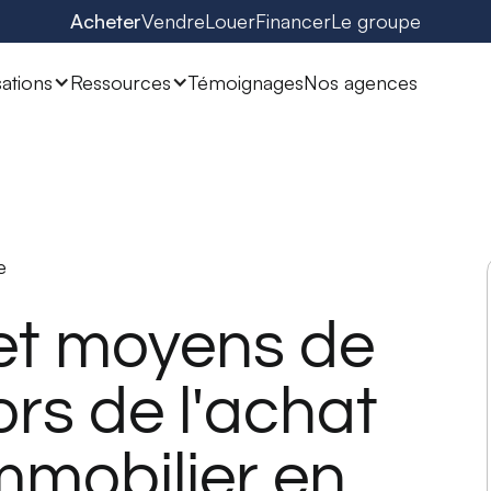
Acheter
Vendre
Louer
Financer
Le groupe
sations
Ressources
Témoignages
Nos agences
e
et moyens de
rs de l'achat
mmobilier en