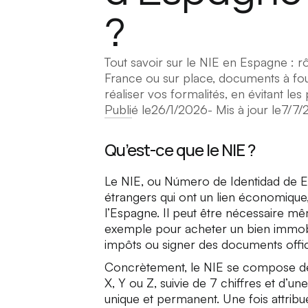
?
Tout savoir sur le NIE en Espagne : r
France ou sur place, documents à fourn
réaliser vos formalités, en évitant les
Publié le
26/1/2026
- Mis à jour le
7/7/
Qu’est-ce que le NIE ?
Le NIE, ou
Número de Identidad de E
étrangers qui ont un lien économique, 
l’Espagne. Il peut être nécessaire m
exemple pour acheter un bien immobil
impôts ou signer des documents offic
Concrètement, le NIE se compose de 
X, Y ou Z, suivie de 7 chiffres et d’un
unique et permanent. Une fois attribu