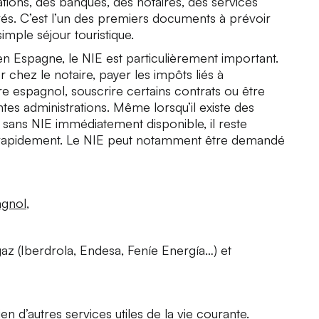
ations, des banques, des notaires, des services
ivés. C’est l’un des premiers documents à prévoir
imple séjour touristique.
n Espagne, le NIE est particulièrement important.
 chez le notaire, payer les impôts liés à
re espagnol, souscrire certains contrats ou être
ntes administrations. Même lorsqu’il existe des
 sans NIE immédiatement disponible, il reste
on rapidement. Le NIE peut notamment être demandé
agnol
,
z (Iberdrola, Endesa, Feníe Energía…) et
en d’autres services utiles de la vie courante.