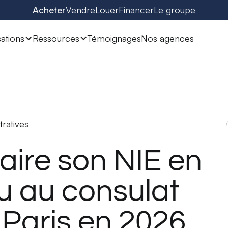
Acheter
Vendre
Louer
Financer
Le groupe
sations
Ressources
Témoignages
Nos agences
ratives
ire son NIE en
 au consulat
Paris en 2026