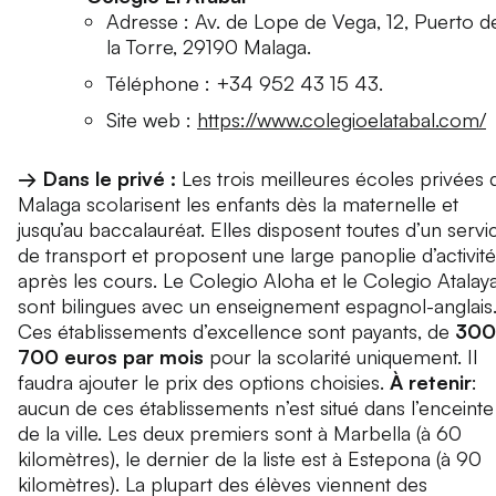
Adresse : Av. de Lope de Vega, 12, Puerto d
la Torre, 29190 Malaga.
Téléphone : +34 952 43 15 43.
Site web :
https://www.colegioelatabal.com/
→ Dans le privé :
Les trois meilleures écoles privées 
Malaga scolarisent les enfants dès la maternelle et
jusqu’au baccalauréat. Elles disposent toutes d’un servi
de transport et proposent une large panoplie d’activit
après les cours. Le Colegio Aloha et le Colegio Atalay
sont bilingues avec un enseignement espagnol-anglais
Ces établissements d’excellence sont payants, de
300
700 euros par mois
pour la scolarité uniquement. Il
faudra ajouter le prix des options choisies.
À retenir
:
aucun de ces établissements n’est situé dans l’enceinte
de la ville. Les deux premiers sont à Marbella (à 60
kilomètres), le dernier de la liste est à Estepona (à 90
kilomètres). La plupart des élèves viennent des