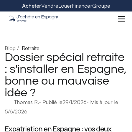
Acheter
Vendre
Louer
Financer
Groupe
Blog /
Retraite
Dossier spécial retraite
: s'installer en Espagne,
bonne ou mauvaise
idée ?
Thomas R.
- Publié le
29/1/2026
- Mis à jour le
5/6/2026
Expatriation en Espagne : vos deux