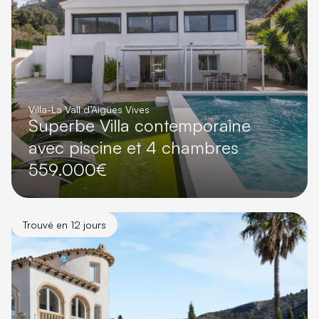
Villa
-
La Vall d’Aigües Vives
Superbe Villa contemporaine
avec piscine et 4 chambres
559.000€
Trouvé en 12 jours