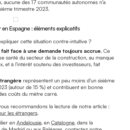
prix, aucune des 17 communautés autonomes n’a
isième trimestre 2023.
r en Espagne : éléments explicatifs
pliquer cette situation contre-intuitive ?
 fait face à une demande toujours accrue
. Ce
ise santé du secteur de la construction, au manque
t à l’intérêt soutenu des investisseurs, fait
étrangère
représentent un peu moins d’un sixième
2023 (autour de 15 %) et contribuent en bonne
 des coûts du mètre carré.
vous recommandons la lecture de notre article :
ur les étrangers
.
ilier en
Andalousie
, en
Catalogne
, dans la
e de Madrid
ou aux
Baléares
,
contactez notre