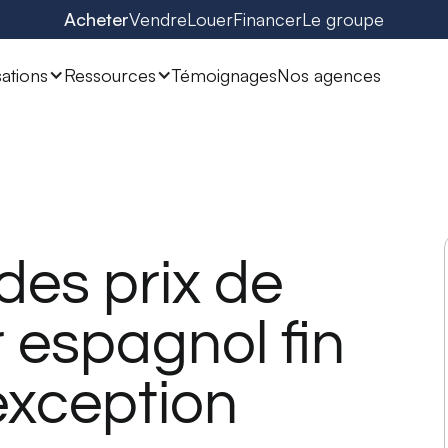
Acheter
Vendre
Louer
Financer
Le groupe
sations
Ressources
Témoignages
Nos agences
des prix de
r espagnol fin
exception