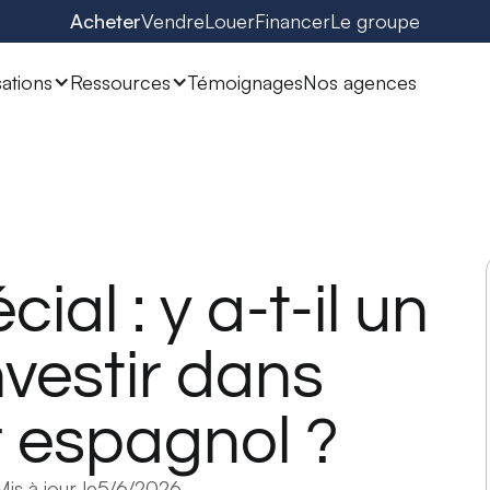
Acheter
Vendre
Louer
Financer
Le groupe
sations
Ressources
Témoignages
Nos agences
ial : y a-t-il un
vestir dans
r espagnol ?
Mis à jour le
5/6/2026