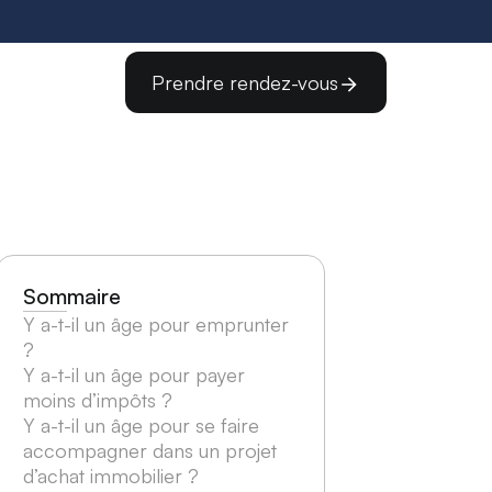
Prendre rendez-vous
Sommaire
Y a-t-il un âge pour emprunter
?
Y a-t-il un âge pour payer
moins d’impôts ?
Y a-t-il un âge pour se faire
accompagner dans un projet
d’achat immobilier ?