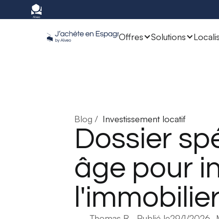
Offres
Solutions
Locali
Blog /
Investissement locatif
Dossier spéc
âge pour in
l'immobilie
Thomas R.
- Publié le
29/1/2026
- 