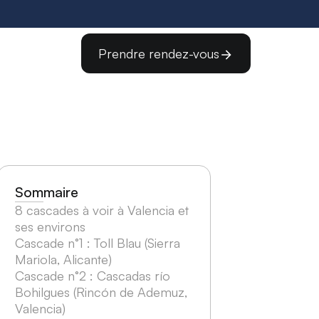
Prendre rendez-vous
Sommaire
8 cascades à voir à Valencia et
ses environs
Cascade n°1 : Toll Blau (Sierra
Mariola, Alicante)
Cascade n°2 : Cascadas río
Bohilgues (Rincón de Ademuz,
Valencia)