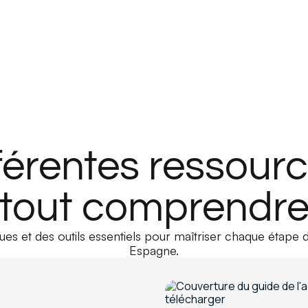
férentes ressour
tout comprendr
es et des outils essentiels pour maîtriser chaque étape 
Espagne.