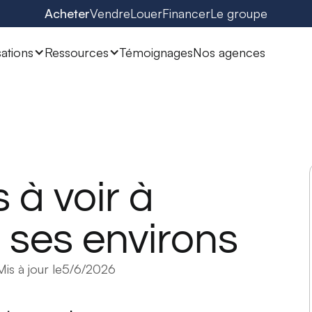
Acheter
Vendre
Louer
Financer
Le groupe
sations
Ressources
Témoignages
Nos agences
 à voir à
 ses environs
Mis à jour le
5/6/2026