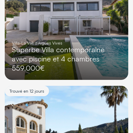
Villa
-
La Vall d’Aigües Vives
Superbe Villa contemporaine
avec piscine et 4 chambres
559.000€
Trouvé en 12 jours