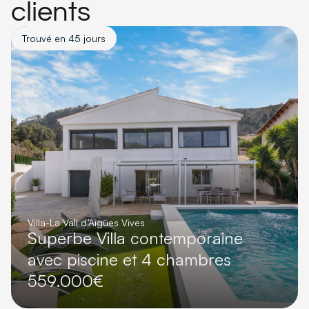
clients
Trouvé en 45 jours
Villa
-
La Vall d’Aigües Vives
Superbe Villa contemporaine
avec piscine et 4 chambres
559.000€