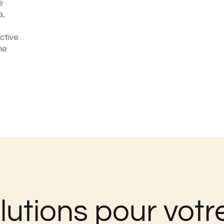
e
a,
ctive
me
lutions pour votre