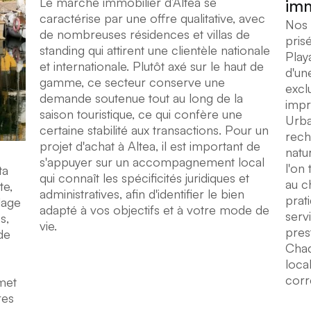
Le marché immobilier d’Altea se
imm
caractérise par une offre qualitative, avec
Nos 
de nombreuses résidences et villas de
pris
standing qui attirent une clientèle nationale
Play
et internationale. Plutôt axé sur le haut de
d'une
gamme, ce secteur conserve une
excl
demande soutenue tout au long de la
impr
saison touristique, ce qui confère une
Urba
certaine stabilité aux transactions. Pour un
rech
projet d'achat à Altea, il est important de
natur
s'appuyer sur un accompagnement local
l'on
ta
qui connaît les spécificités juridiques et
au c
te,
administratives, afin d'identifier le bien
prat
lage
adapté à vos objectifs et à votre mode de
servi
s,
vie.
pres
de
Chaq
local
corr
met
res