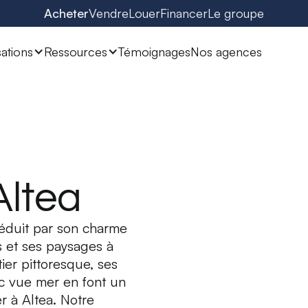
Acheter
Vendre
Louer
Financer
Le groupe
sations
Ressources
Témoignages
Nos agences
Altea
séduit par son charme
s et ses paysages à
ier pittoresque, ses
vec vue mer en font un
r à Altea. Notre