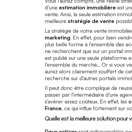
Vous l’aurez compris, une réelle strat
d’une
estimation immobilière
est un
vente. Ainsi, la seule estimation immobi
meilleure
stratégie de vente
possibl
La stratégie de votre vente immobili
marketing
. En effet, pour bien vendr
plus belle forme à l’ensemble des a
ne recherchent que sur un portail imm
est publié sur une seule plateforme e
l’ensemble du marché… Or si vous veni
aurez alors clairement souffert de ce
recherche sur d’autres portails immobi
Il peut donc être compliqué de réus
passer par l’intermédiaire d’une age
s’avérer assez coûteux. En effet, les
c
France
, ce qui influe fortement sur v
Quelle est la meilleure solution pour 
Deux actions
sont indispensables po