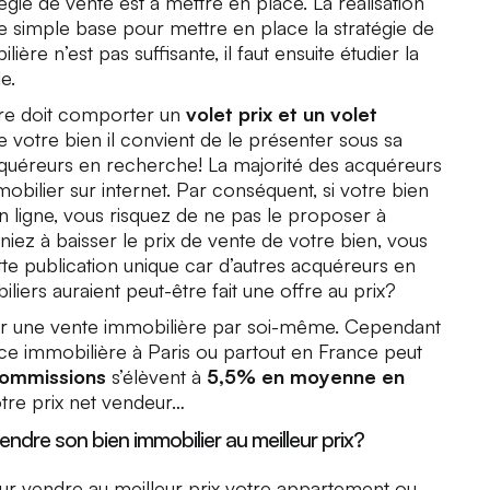
égie de vente est à mettre en place. La réalisation
e simple base pour mettre en place la stratégie de
lière n’est pas suffisante, il faut ensuite étudier la
e.
ère doit comporter un
volet prix et un volet
e votre bien il convient de le présenter sous sa
cquéreurs en recherche! La majorité des acquéreurs
obilier sur internet. Par conséquent, si votre bien
n ligne, vous risquez de ne pas le proposer à
ez à baisser le prix de vente de votre bien, vous
tte publication unique car d’autres acquéreurs en
liers auraient peut-être fait une offre au prix?
sir une vente immobilière par soi-même. Cependant
nce immobilière à Paris ou partout en France peut
ommissions
s’élèvent à
5,5% en moyenne en
otre prix net vendeur…
vendre son bien immobilier au meilleur prix?
ur vendre au meilleur prix votre appartement ou