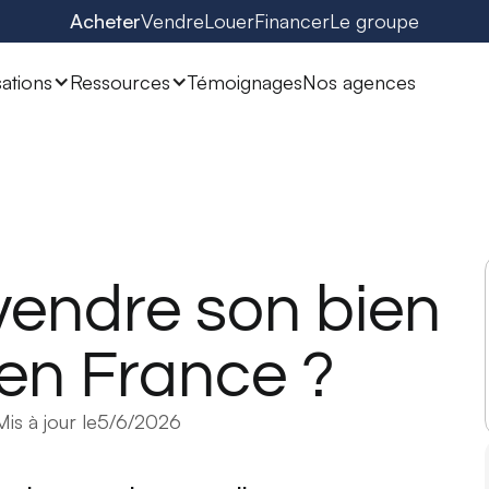
Acheter
Vendre
Louer
Financer
Le groupe
sations
Ressources
Témoignages
Nos agences
endre son bien
 en France ?
Mis à jour le
5/6/2026