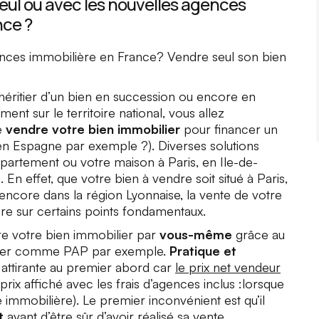
eul ou avec les nouvelles agences
nce ?
nces immobilière en France? Vendre seul son bien
, héritier d’un bien en succession ou encore en
nt sur le territoire national, vous allez
e
vendre votre bien immobilier
pour financer un
en Espagne par exemple ?). Diverses solutions
ppartement ou votre maison à Paris, en Ile-de-
 En effet, que votre bien à vendre soit situé à Paris,
encore dans la région Lyonnaise, la vente de votre
ère sur certains points fondamentaux.
re votre bien immobilier par
vous-même
grâce au
culier comme PAP par exemple.
Pratique et
 attirante au premier abord car
le prix net vendeur
prix affiché avec les frais d’agences inclus :lorsque
immobilière). Le premier inconvénient est qu’il
t
avant d’être sûr d’avoir réalisé sa vente