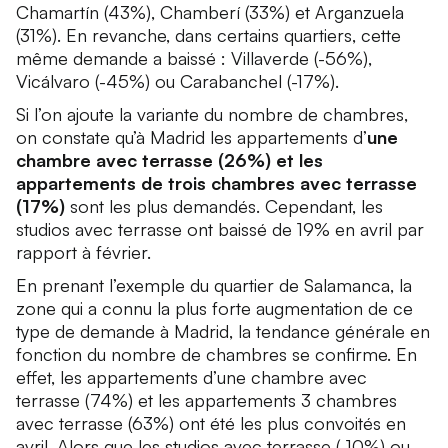
Chamartín
(43%),
Chamberí
(33%) et
Arganzuela
(31%). En revanche, dans certains quartiers, cette
même demande a baissé :
Villaverde
(-56%),
Vicálvaro
(-45%) ou
Carabanchel
(-17%).
Si l’on ajoute la variante du nombre de chambres,
on constate qu’à Madrid les appartements d’
une
chambre avec terrasse (26%) et les
appartements de trois chambres avec terrasse
(17%)
sont les plus demandés. Cependant, les
studios avec terrasse ont baissé de 19% en avril par
rapport à février.
En prenant l’exemple du quartier de
Salamanca
, la
zone qui a connu la plus forte augmentation de ce
type de demande à Madrid, la tendance générale en
fonction du nombre de chambres se confirme. En
effet, les appartements d’une chambre avec
terrasse (74%) et les appartements 3 chambres
avec terrasse (63%) ont été les plus convoités en
avril. Alors que les studios avec terrasse (-10%) ou