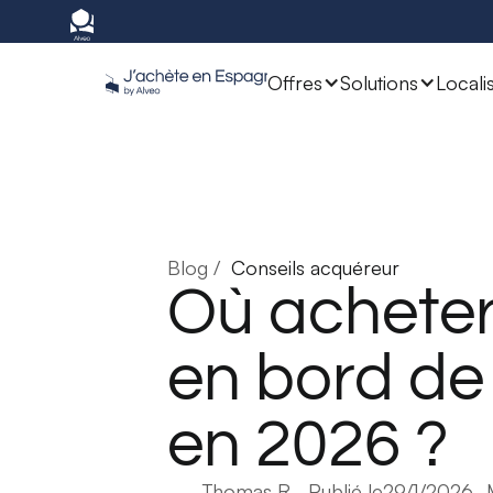
Offres
Solutions
Locali
Blog /
Conseils acquéreur
Où achete
en bord de
en 2026 ?
Thomas R.
- Publié le
29/1/2026
- 