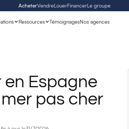
Acheter
Vendre
Louer
Financer
Le groupe
sations
Ressources
Témoignages
Nos agences
r en Espagne
 mer pas cher
Mis à jour le
31/7/2026