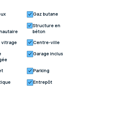
eux
Gaz butane
Structure en
autaire
béton
 vitrage
Centre-ville
e
Garage inclus
gée
et
Parking
tique
Entrepôt