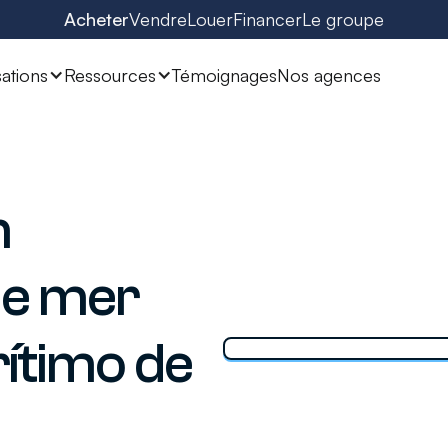
Acheter
Vendre
Louer
Financer
Le groupe
sations
Ressources
Témoignages
Nos agences
n
de mer
rítimo de