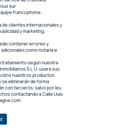
vous sur
équipe francophone.
de clientes internacionales y
ublicidad y marketing.
uede contener errores y
s adicionales como notaría e
su tratamiento según nuestra
nmobiliarios S.L.U. usará sus
 sobre nuestros productos.
 se eliminarán de forma
n con terceros, salvo por ley.
chos contactando a Calle Lluis
pagne.com.
nt