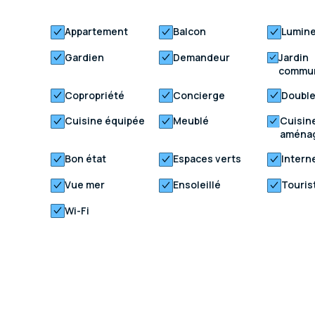
Appartement
Balcon
Lumin
Gardien
Demandeur
Jardin
commun
Copropriété
Concierge
Double
Cuisine équipée
Meublé
Cuisin
aména
Bon état
Espaces verts
Intern
Vue mer
Ensoleillé
Touris
Wi-Fi