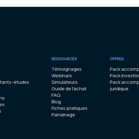
RESSOURCES
OFFRES
Témoignages
Pack accomp
Webinars
Pack investis
nfants-études
Simulateurs
Pack accom
Guide de l'achat
juridique
FAQ
ons
Blog
es
Fiches pratiques
s
Parrainage