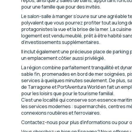
repos, ainsi que 2 salles de bains, apportant fonctio
pour une famille que pour des invités.
Le salon-salle à manger s’ouvre sur une agréable 
polyvalent que vous pourrez profiter tout au long 
protagonistes la vue et la brise de la mer. La cuisi
logement est vendu meublé, prêt à être habité sans
d’investissements supplémentaires.
Il inclut également une précieuse place de parking 
un emplacement côtier aussi privilégié.
La région combine parfaitement tranquillité et dyn
sable fin, promenades en bord de mer soignées, pis
services à quelques minutes seulement. De plus, sa p
de Tarragone et PortAventura World en fait un emp
pour les loisirs que pour le tourisme familial.
C’est une localité qui conserve son essence mariti
les services modernes : supermarchés, centres mé
connexions routières et ferroviaires.
Contactez-nous pour plus d’informations ou pour or
Vous cherchez un bien en Espagne? Nous offrons u