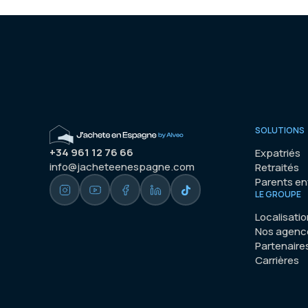
SOLUTIONS
+34 961 12 76 66
Expatriés
info@jacheteenespagne.com
Retraités
Parents e
LE GROUPE
Localisati
Nos agenc
Partenaire
Carrières