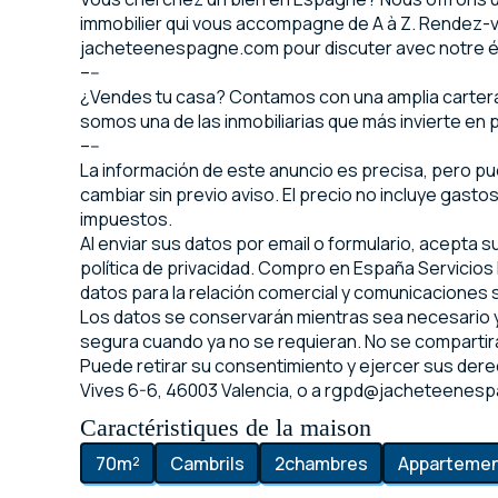
immobilier qui vous accompagne de A à Z. Rendez-
jacheteenespagne.com pour discuter avec notre 
–--
¿Vendes tu casa? Contamos con una amplia cartera 
somos una de las inmobiliarias que más invierte en p
–--
La información de este anuncio es precisa, pero p
cambiar sin previo aviso. El precio no incluye gasto
impuestos.
Al enviar sus datos por email o formulario, acepta 
política de privacidad. Compro en España Servicios I
datos para la relación comercial y comunicaciones
Los datos se conservarán mientras sea necesario y
segura cuando ya no se requieran. No se compartirá
Puede retirar su consentimiento y ejercer sus dere
Vives 6-6, 46003 Valencia, o a rgpd@jacheteenes
Caractéristiques de la maison
70
m²
Cambrils
2
chambres
Apparteme