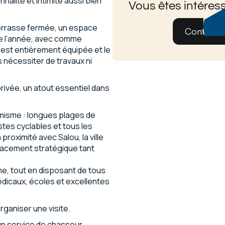
nnalité et intimité aussi bien
Vous êtes intéress
terrasse fermée, un espace
Contatez
de l’année, avec comme
ne est entièrement équipée et le
 nécessiter de travaux ni
privée, un atout essentiel dans
amisme : longues plages de
tes cyclables et tous les
roximité avec Salou, la ville
lacement stratégique tant
me, tout en disposant de tous
dicaux, écoles et excellentes
ganiser une visite.
n service de chasseur