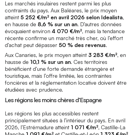
Les marchés insulaires restent parmi les plus
contraints du pays. Aux Baléares, le prix moyen
atteint
5 252 €/m² en avril 2026 selon Idealista
,
en hausse de
8,6 % sur un an
. D’autres données
évoquaient environ
4 070 €/m²
, mais la tendance
récente confirme un marché très cher, où l’effort
d’achat peut dépasser
50 % des revenus
.
Aux Canaries, le prix moyen atteint
3 283 €/m²
, en
hausse de
10,1 % sur un an
. Ces territoires
bénéficient d’une forte demande étrangère et
touristique, mais l’offre limitée, les contraintes
foncières et la réglementation locative doivent être
étudiées avec prudence.
Les régions les moins chères d’Espagne
Les régions les plus accessibles restent
principalement situées à l’intérieur du pays. En avril
2026, l’Estrémadure atteint
1 071 €/m²
, Castille-La
Manche
1 091 €/m²
et Castille-et-León
1 323 €/m²