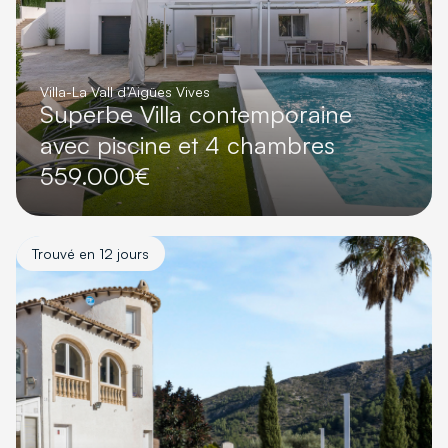
Villa
-
La Vall d’Aigües Vives
Superbe Villa contemporaine
avec piscine et 4 chambres
559.000€
Trouvé en 12 jours