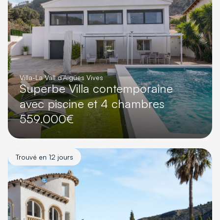
Villa
-
La Vall d’Aigües Vives
Superbe Villa contemporaine
avec piscine et 4 chambres
559.000€
Trouvé en 12 jours