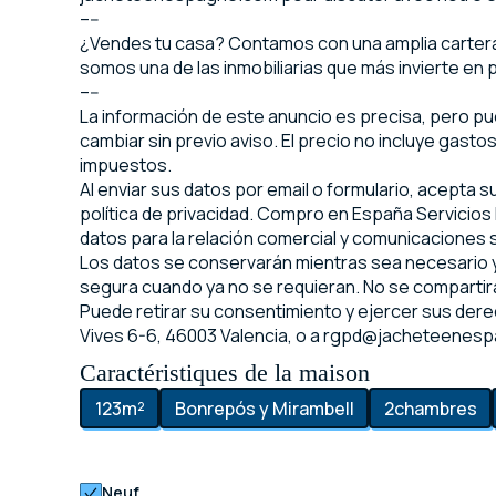
–--
¿Vendes tu casa? Contamos con una amplia cartera 
somos una de las inmobiliarias que más invierte en p
–--
La información de este anuncio es precisa, pero p
cambiar sin previo aviso. El precio no incluye gasto
impuestos.
Al enviar sus datos por email o formulario, acepta 
política de privacidad. Compro en España Servicios I
datos para la relación comercial y comunicaciones
Los datos se conservarán mientras sea necesario y
segura cuando ya no se requieran. No se compartirá
Puede retirar su consentimiento y ejercer sus dere
Vives 6-6, 46003 Valencia, o a rgpd@jacheteenes
Caractéristiques de la maison
123
m²
Bonrepós y Mirambell
2
chambres
Neuf