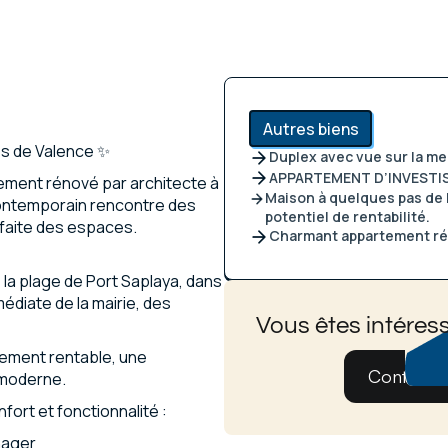
Autres biens
es de Valence ✨
Duplex avec vue sur la me
APPARTEMENT D’INVESTI
ment rénové par architecte à
Maison à quelques pas de l
 contemporain rencontre des
potentiel de rentabilité.
faite des espaces.
Charmant appartement rén
 la plage de Port Saplaya, dans
édiate de la mairie, des
Vous êtes intéress
sement rentable, une
Contatez
 moderne.
fort et fonctionnalité :
nager