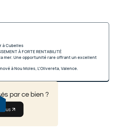
r à Cubelles
SSEMENT À FORTE RENTABILITÉ
a mer. Une opportunité rare offrant un excellent
ové à Nou Moles, L'Olivereta, Valence.
és par ce bien ?
-nous