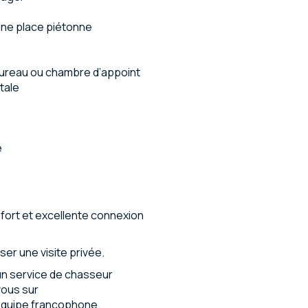
une place piétonne
bureau ou chambre d’appoint
tale
e
fort et excellente connexion
er une visite privée.
n service de chasseur
vous sur
équipe francophone.