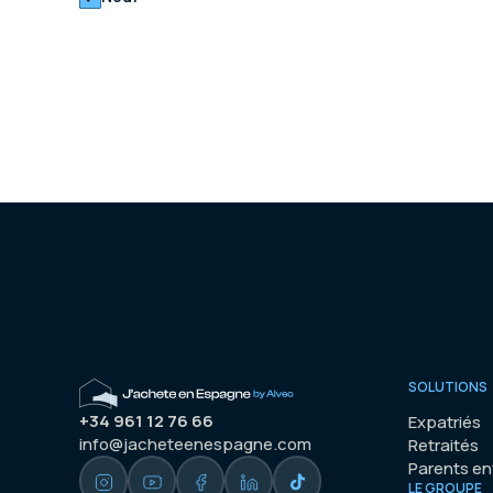
SOLUTIONS
+34 961 12 76 66
Expatriés
info@jacheteenespagne.com
Retraités
Parents e
LE GROUPE