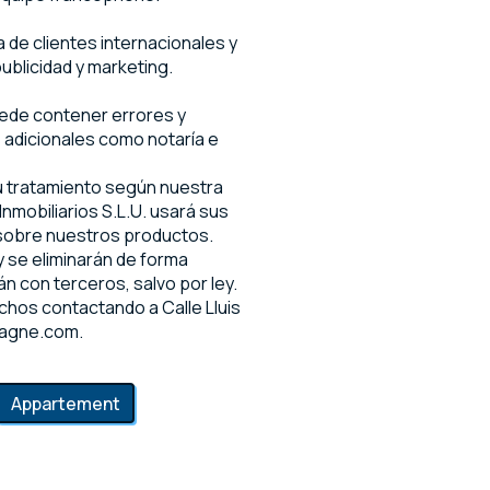
de clientes internacionales y
ublicidad y marketing.
uede contener errores y
s adicionales como notaría e
su tratamiento según nuestra
nmobiliarios S.L.U. usará sus
 sobre nuestros productos.
 se eliminarán de forma
n con terceros, salvo por ley.
chos contactando a Calle Lluis
pagne.com.
Appartement