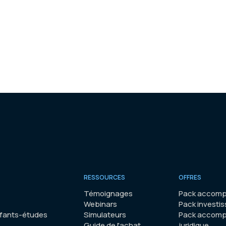
RESSOURCES
OFFRES
Témoignages
Pack accomp
Webinars
Pack investis
nfants-études
Simulateurs
Pack accom
Guide de l'achat
juridique