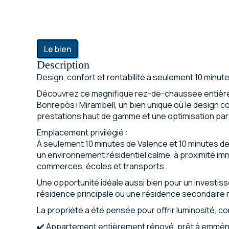
Le bien
Description
Design, confort et rentabilité à seulement 10 minut
Découvrez ce magnifique rez-de-chaussée entière
Bonrepòs i Mirambell, un bien unique où le design
prestations haut de gamme et une optimisation par
Emplacement privilégié :
À seulement 10 minutes de Valence et 10 minutes de
un environnement résidentiel calme, à proximité imm
commerces, écoles et transports.
Une opportunité idéale aussi bien pour un investis
résidence principale ou une résidence secondaire
La propriété a été pensée pour offrir luminosité, con
✔️ Appartement entièrement rénové, prêt à emmé