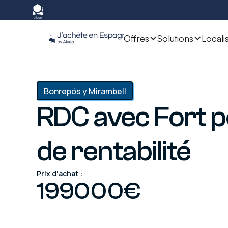
Offres
Solutions
Locali
Bonrepós y Mirambell
RDC avec Fort p
de rentabilité
Prix d'achat :
199000
€