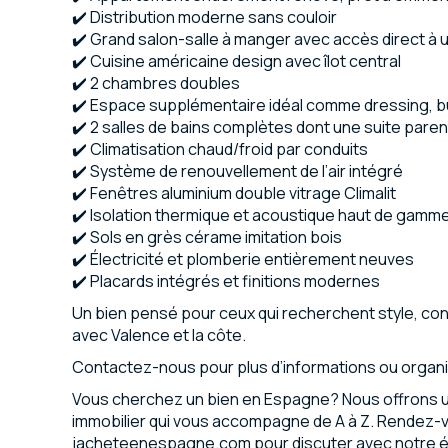
✔️ Distribution moderne sans couloir
✔️ Grand salon-salle à manger avec accès direct à 
✔️ Cuisine américaine design avec îlot central
✔️ 2 chambres doubles
✔️ Espace supplémentaire idéal comme dressing, 
✔️ 2 salles de bains complètes dont une suite paren
✔️ Climatisation chaud/froid par conduits
✔️ Système de renouvellement de l’air intégré
✔️ Fenêtres aluminium double vitrage Climalit
✔️ Isolation thermique et acoustique haut de gamm
✔️ Sols en grès cérame imitation bois
✔️ Électricité et plomberie entièrement neuves
✔️ Placards intégrés et finitions modernes
Un bien pensé pour ceux qui recherchent style, con
avec Valence et la côte.
Contactez-nous pour plus d’informations ou organis
Vous cherchez un bien en Espagne? Nous offrons u
immobilier qui vous accompagne de A à Z. Rendez-
jacheteenespagne.com pour discuter avec notre 