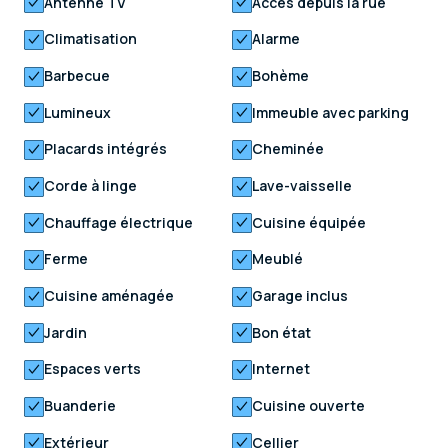
Antenne TV
Accès depuis la rue
Climatisation
Alarme
Barbecue
Bohème
Lumineux
Immeuble avec parking
Placards intégrés
Cheminée
Corde à linge
Lave-vaisselle
Chauffage électrique
Cuisine équipée
Ferme
Meublé
Cuisine aménagée
Garage inclus
Jardin
Bon état
Espaces verts
Internet
Buanderie
Cuisine ouverte
Extérieur
Cellier