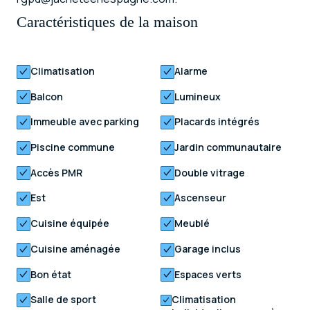
Caractéristiques de la maison
Climatisation
Alarme
Balcon
Lumineux
Immeuble avec parking
Placards intégrés
Piscine commune
Jardin communautaire
Accès PMR
Double vitrage
Est
Ascenseur
Cuisine équipée
Meublé
Cuisine aménagée
Garage inclus
Bon état
Espaces verts
Salle de sport
Climatisation