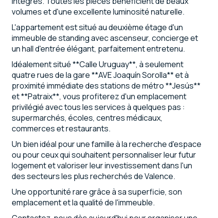
intégrés. Toutes les pièces bénéficient de beaux
volumes et d'une excellente luminosité naturelle.
L'appartement est situé au deuxième étage d'un
immeuble de standing avec ascenseur, concierge et
un hall d'entrée élégant, parfaitement entretenu.
Idéalement situé **Calle Uruguay**, à seulement
quatre rues de la gare **AVE Joaquín Sorolla** et à
proximité immédiate des stations de métro **Jesús**
et **Patraix**, vous profiterez d'un emplacement
privilégié avec tous les services à quelques pas :
supermarchés, écoles, centres médicaux,
commerces et restaurants.
Un bien idéal pour une famille à la recherche d'espace
ou pour ceux qui souhaitent personnaliser leur futur
logement et valoriser leur investissement dans l'un
des secteurs les plus recherchés de Valence.
Une opportunité rare grâce à sa superficie, son
emplacement et la qualité de l'immeuble.
Contactez-nous dès aujourd'hui pour organiser une