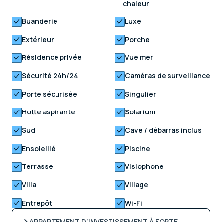
chaleur
Buanderie
Luxe
Extérieur
Porche
Résidence privée
Vue mer
Sécurité 24h/24
Caméras de surveillance
Porte sécurisée
Singulier
Hotte aspirante
Solarium
Sud
Cave / débarras inclus
Ensoleillé
Piscine
Terrasse
Visiophone
Villa
Village
Entrepôt
Wi-Fi
APPARTEMENT D’INVESTISSEMENT À FORTE