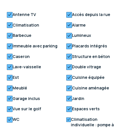
Antenne TV
Accès depuis la rue
Climatisation
Alarme
Barbecue
Lumineux
Immeuble avec parking
Placards intégrés
Caseron
Structure en béton
Lave-vaisselle
Double vitrage
Est
Cuisine équipée
Meublé
Cuisine aménagée
Garage inclus
Jardin
Vue sur le golf
Espaces verts
WC
Climatisation
individuelle : pompe à