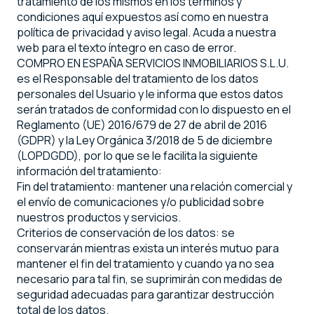
tratamiento de los mismos en los términos y
condiciones aquí expuestos así como en nuestra
política de privacidad y aviso legal. Acuda a nuestra
web para el texto íntegro en caso de error.
COMPRO EN ESPAÑA SERVICIOS INMOBILIARIOS S.L.U.
es el Responsable del tratamiento de los datos
personales del Usuario y le informa que estos datos
serán tratados de conformidad con lo dispuesto en el
Reglamento (UE) 2016/679 de 27 de abril de 2016
(GDPR) y la Ley Orgánica 3/2018 de 5 de diciembre
(LOPDGDD), por lo que se le facilita la siguiente
información del tratamiento:
Fin del tratamiento: mantener una relación comercial y
el envío de comunicaciones y/o publicidad sobre
nuestros productos y servicios.
Criterios de conservación de los datos: se
conservarán mientras exista un interés mutuo para
mantener el fin del tratamiento y cuando ya no sea
necesario para tal fin, se suprimirán con medidas de
seguridad adecuadas para garantizar destrucción
total de los datos.