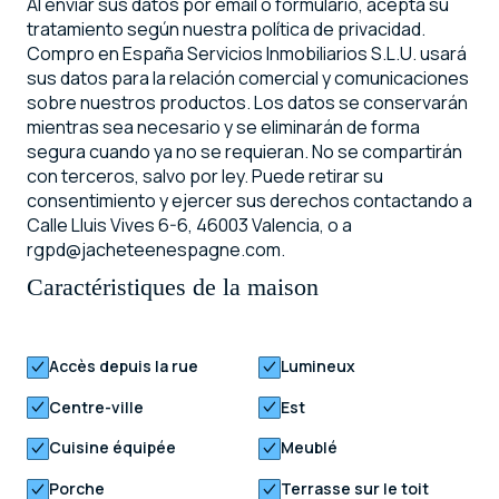
Al enviar sus datos por email o formulario, acepta su
tratamiento según nuestra política de privacidad.
Compro en España Servicios Inmobiliarios S.L.U. usará
sus datos para la relación comercial y comunicaciones
sobre nuestros productos. Los datos se conservarán
mientras sea necesario y se eliminarán de forma
segura cuando ya no se requieran. No se compartirán
con terceros, salvo por ley. Puede retirar su
consentimiento y ejercer sus derechos contactando a
Calle Lluis Vives 6-6, 46003 Valencia, o a
rgpd@jacheteenespagne.com.
Caractéristiques de la maison
Accès depuis la rue
Lumineux
Centre-ville
Est
Cuisine équipée
Meublé
Porche
Terrasse sur le toit