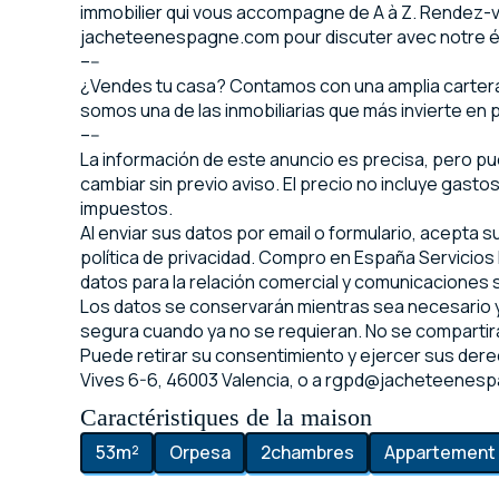
immobilier qui vous accompagne de A à Z. Rendez-
jacheteenespagne.com pour discuter avec notre 
–--
¿Vendes tu casa? Contamos con una amplia cartera 
somos una de las inmobiliarias que más invierte en p
–--
La información de este anuncio es precisa, pero p
cambiar sin previo aviso. El precio no incluye gasto
impuestos.
Al enviar sus datos por email o formulario, acepta 
política de privacidad. Compro en España Servicios I
datos para la relación comercial y comunicaciones
Los datos se conservarán mientras sea necesario y
segura cuando ya no se requieran. No se compartirá
Puede retirar su consentimiento y ejercer sus dere
Vives 6-6, 46003 Valencia, o a rgpd@jacheteenes
Caractéristiques de la maison
53
m²
Orpesa
2
chambres
Appartement