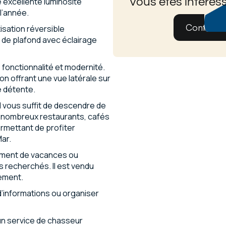
Vous êtes intéress
 excellente luminosité
 l’année.
Contatez
isation réversible
s de plafond avec éclairage
e fonctionnalité et modernité.
n offrant une vue latérale sur
e détente.
l vous suffit de descendre de
e nombreux restaurants, cafés
rmettant de profiter
ar.
ement de vacances ou
ts recherchés. Il est vendu
ement.
d’informations ou organiser
n service de chasseur