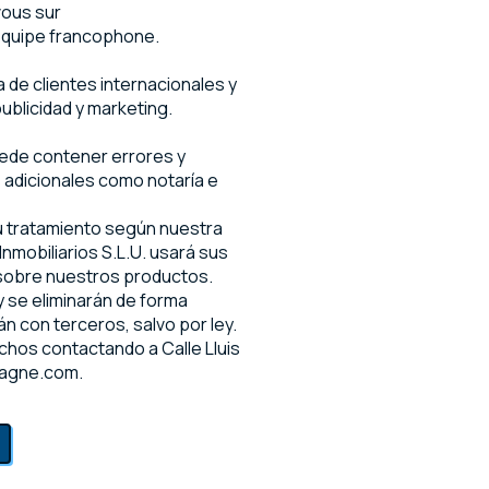
vous sur
équipe francophone.
de clientes internacionales y
ublicidad y marketing.
uede contener errores y
s adicionales como notaría e
su tratamiento según nuestra
nmobiliarios S.L.U. usará sus
 sobre nuestros productos.
 se eliminarán de forma
n con terceros, salvo por ley.
chos contactando a Calle Lluis
pagne.com.