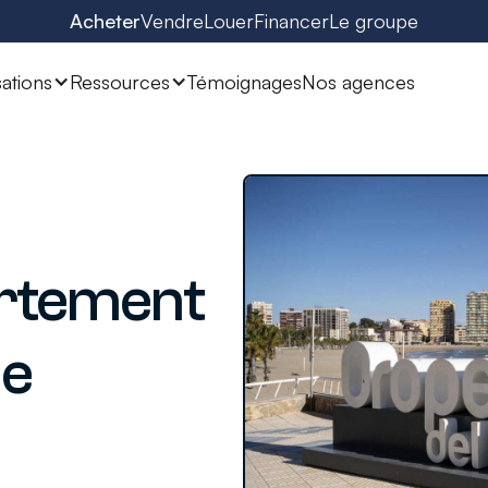
Acheter
Vendre
Louer
Financer
Le groupe
sations
Ressources
Témoignages
Nos agences
rtement
ne