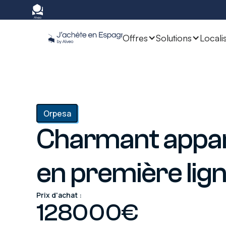
Offres
Solutions
Locali
Orpesa
Charmant appa
en première lig
Prix d'achat :
128000
€