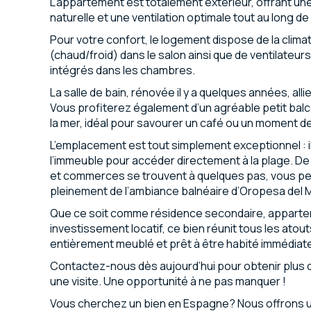
L’appartement est totalement extérieur, offrant une
naturelle et une ventilation optimale tout au long de
Pour votre confort, le logement dispose de la climat
(chaud/froid) dans le salon ainsi que de ventilateur
intégrés dans les chambres.
La salle de bain, rénovée il y a quelques années, alli
Vous profiterez également d’un agréable petit balco
la mer, idéal pour savourer un café ou un moment d
L’emplacement est tout simplement exceptionnel : i
l’immeuble pour accéder directement à la plage. D
et commerces se trouvent à quelques pas, vous pe
pleinement de l’ambiance balnéaire d’Oropesa del M
Que ce soit comme résidence secondaire, appart
investissement locatif, ce bien réunit tous les atou
entièrement meublé et prêt à être habité immédiat
Contactez-nous dès aujourd’hui pour obtenir plus 
une visite. Une opportunité à ne pas manquer !
Vous cherchez un bien en Espagne? Nous offrons u