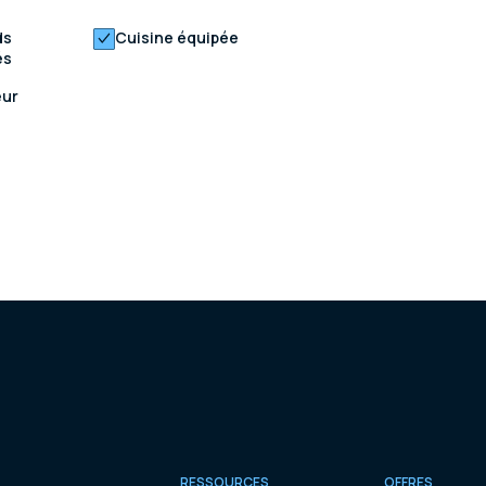
ds
Cuisine équipée
és
eur
RESSOURCES
OFFRES