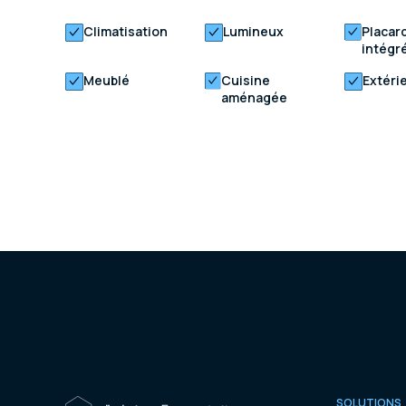
Climatisation
Lumineux
Placar
intégr
Meublé
Cuisine
Extéri
aménagée
SOLUTIONS