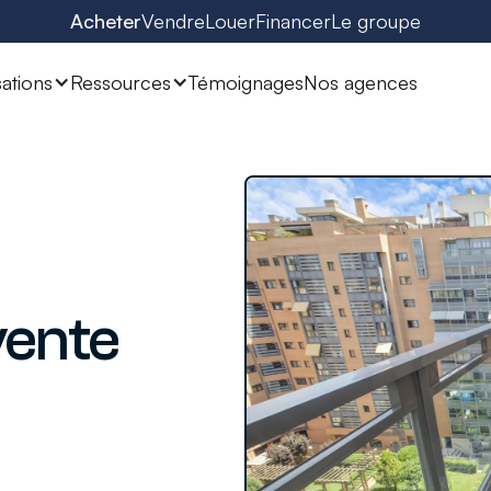
Acheter
Vendre
Louer
Financer
Le groupe
sations
Ressources
Témoignages
Nos agences
vente