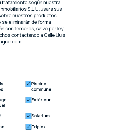
su tratamiento según nuestra
nmobiliarios S.L.U. usará sus
 sobre nuestros productos.
 se eliminarán de forma
n con terceros, salvo por ley.
chos contactando a Calle Lluis
pagne.com.
ds
Piscine
és
commune
age
Extérieur
uel
é
Solarium
se
Triplex