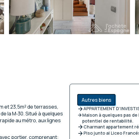
Autres biens
um et 23,5m² de terrasses,
APPARTEMENT D’INVESTI
r de la M‑30. Situé à quelques
Maison à quelques pas de l
 rapide au métro, aux lignes
potentiel de rentabilité.
Charmant appartement rén
Piso junto al Liceo Francé
 avec portier, comprenant: