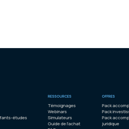
RESSOURCES
OFFRES
Témoignages
Pack accomp
Webinars
Pack investis
nfants-études
Simulateurs
Pack accom
Guide de l'achat
juridique