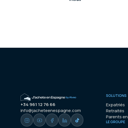
SOLUTIONS
+34 961 12 76 66
Expatriés
info@jacheteenespagne.com
Retraités
Parents e
LE GROUPE