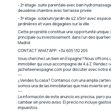
- 2ᵉ étage: suite parentale avec bain hydromassage,
deuxième chambre avec terrasse privée
- 3ᵉ étage: solarium/jardin de 42,45m² avec espace
jardinières et vues dégagées sur la ville.
Cette propriété constitue une opportunité unique
principale ou investissement, dans l’un des quartie
Madrid.
CONTACT WHATAPP: +34 605 132 205
Vous cherchez un bien en Espagne? Nous offrons u
immobilier qui vous accompagne de A à Z. Rendez-
jacheteenespagne.com pour discuter avec notre 
–--
¿Vendes tu casa? Contamos con una amplia cartera 
somos una de las inmobiliarias que más invierte en p
–--
La información de este anuncio es precisa, pero p
cambiar sin previo aviso. El precio no incluye gasto
impuestos.