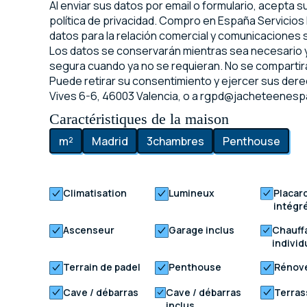
Al enviar sus datos por email o formulario, acepta 
política de privacidad. Compro en España Servicios I
datos para la relación comercial y comunicaciones
Los datos se conservarán mientras sea necesario y
segura cuando ya no se requieran. No se compartirá
Puede retirar su consentimiento y ejercer sus dere
Vives 6-6, 46003 Valencia, o a rgpd@jacheteenes
Caractéristiques de la maison
m²
Madrid
3
chambres
Penthouse
Climatisation
Lumineux
Placar
intégr
Ascenseur
Garage inclus
Chauff
individ
Terrain de padel
Penthouse
Rénov
Cave / débarras
Cave / débarras
Terras
inclus