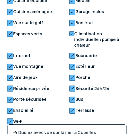
Cuisine équipée
Meublé
Cuisine aménagée
Garage inclus
Vue sur le golf
Bon état
Espaces verts
Climatisation
individuelle : pompe à
chaleur
Internet
Buanderie
Vue montagne
Extérieur
Aire de jeux
Porche
Résidence privée
Sécurité 24h/24
Porte sécurisée
Sud
Ensoleillé
Terrasse
Wi-Fi
Duplex avec vue sur la mer à Cubelles