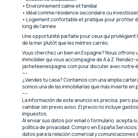
• Environnement calme et familial
• Idéal comme résidence secondaire ou investiss
• Logement confortable et pratique pour profiter d
long de l’année
Une opportunité parfaite pour ceux qui privilégient 
de la mer plutôt que les mètres carrés.
Vous cherchez un bien en Espagne? Nous offrons u
immobilier qui vous accompagne de A à Z. Rendez-
jacheteenespagne.com pour discuter avec notre 
–--
¿Vendes tu casa? Contamos con una amplia cartera 
somos una de las inmobiliarias que más invierte en p
–--
La información de este anuncio es precisa, pero p
cambiar sin previo aviso. El precio no incluye gasto
impuestos.
Al enviar sus datos por email o formulario, acepta 
política de privacidad. Compro en España Servicios I
datos para la relación comercial y comunicaciones