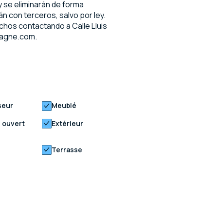
 se eliminarán de forma
n con terceros, salvo por ley.
chos contactando a Calle Lluis
pagne.com.
seur
Meublé
 ouvert
Extérieur
Terrasse