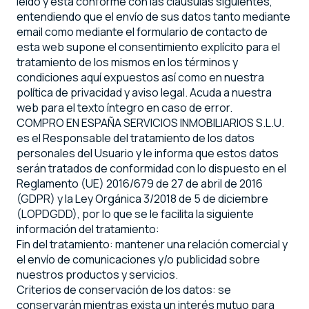
leído y está conforme con las cláusulas siguientes,
entendiendo que el envío de sus datos tanto mediante
email como mediante el formulario de contacto de
esta web supone el consentimiento explícito para el
tratamiento de los mismos en los términos y
condiciones aquí expuestos así como en nuestra
política de privacidad y aviso legal. Acuda a nuestra
web para el texto íntegro en caso de error.
COMPRO EN ESPAÑA SERVICIOS INMOBILIARIOS S.L.U.
es el Responsable del tratamiento de los datos
personales del Usuario y le informa que estos datos
serán tratados de conformidad con lo dispuesto en el
Reglamento (UE) 2016/679 de 27 de abril de 2016
(GDPR) y la Ley Orgánica 3/2018 de 5 de diciembre
(LOPDGDD), por lo que se le facilita la siguiente
información del tratamiento:
Fin del tratamiento: mantener una relación comercial y
el envío de comunicaciones y/o publicidad sobre
nuestros productos y servicios.
Criterios de conservación de los datos: se
conservarán mientras exista un interés mutuo para