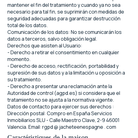
mantener el fin del tratamiento y cuando ya no sea
necesario para tal fin, se suprimirán con medidas de
seguridad adecuadas para garantizar destrucción
total de los datos.
Comunicación de los datos: No se comunicarán los
datos a terceros, salvo obligación legal.
Derechos que asisten al Usuario:
- Derecho a retirar el consentimiento en cualquier
momento.
- Derecho de acceso, rectificación, portabilidad y
supresión de sus datos y a la limitación u oposición a
su tratamiento.
- Derecho a presentar una reclamación ante la
Autoridad de control (agpd.es) si considera que el
tratamiento no se ajusta a la normativa vigente.
Datos de contacto para ejercer sus derechos :
Dirección postal: Compro en España Servicios
Inmobiliarios SLU - Calle Maestro Clave, 2-9 46001
Valencia. Email: rgpd @ jacheteenespagne . com
Caractéristiques de la maison