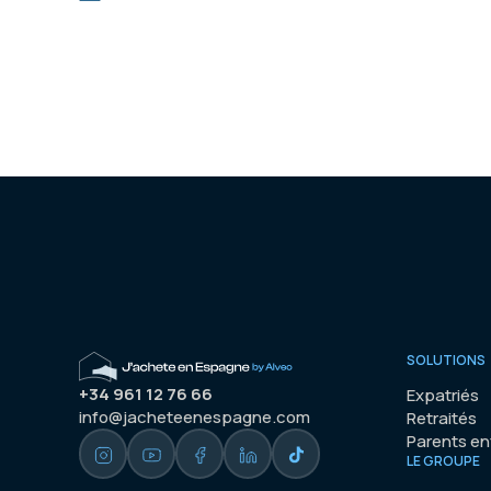
SOLUTIONS
+34 961 12 76 66
Expatriés
info@jacheteenespagne.com
Retraités
Parents e
LE GROUPE