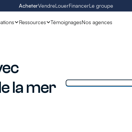
Acheter
Vendre
Louer
Financer
Le groupe
sations
Ressources
Témoignages
Nos agences
vec
de la mer