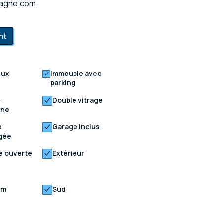
pagne.com.
nt
eux
Immeuble avec
parking
e
Double vitrage
une
e
Garage inclus
gée
e ouverte
Extérieur
um
Sud