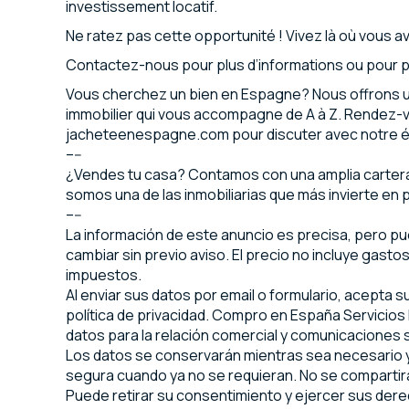
investissement locatif.
Ne ratez pas cette opportunité ! Vivez là où vous a
Contactez-nous pour plus d’informations ou pour pla
Vous cherchez un bien en Espagne? Nous offrons u
immobilier qui vous accompagne de A à Z. Rendez-
jacheteenespagne.com pour discuter avec notre 
–--
¿Vendes tu casa? Contamos con una amplia cartera 
somos una de las inmobiliarias que más invierte en p
–--
La información de este anuncio es precisa, pero p
cambiar sin previo aviso. El precio no incluye gasto
impuestos.
Al enviar sus datos por email o formulario, acepta 
política de privacidad. Compro en España Servicios I
datos para la relación comercial y comunicaciones
Los datos se conservarán mientras sea necesario y
segura cuando ya no se requieran. No se compartirá
Puede retirar su consentimiento y ejercer sus dere