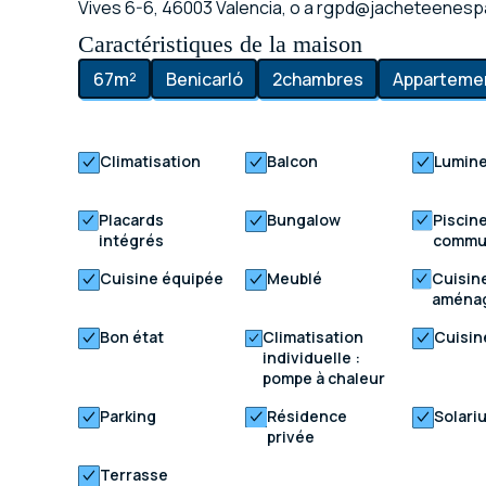
Vives 6-6, 46003 Valencia, o a rgpd@jacheteenes
Caractéristiques de la maison
67
m²
Benicarló
2
chambres
Apparteme
Climatisation
Balcon
Lumin
Placards
Bungalow
Piscin
intégrés
comm
Cuisine équipée
Meublé
Cuisin
aména
Bon état
Climatisation
Cuisin
individuelle :
pompe à chaleur
Parking
Résidence
Solari
privée
Terrasse