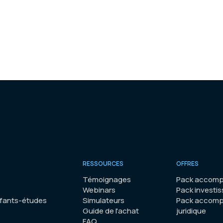
RESSOURCES
OFFRES
Témoignages
Pack accomp
Webinars
Pack investis
nfants-études
Simulateurs
Pack accom
Guide de l'achat
juridique
FAQ