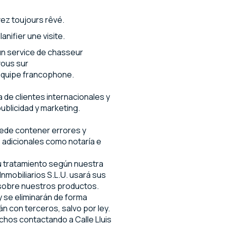
vez toujours rêvé.
nifier une visite.
n service de chasseur
vous sur
équipe francophone.
de clientes internacionales y
ublicidad y marketing.
uede contener errores y
s adicionales como notaría e
su tratamiento según nuestra
nmobiliarios S.L.U. usará sus
 sobre nuestros productos.
 se eliminarán de forma
n con terceros, salvo por ley.
chos contactando a Calle Lluis